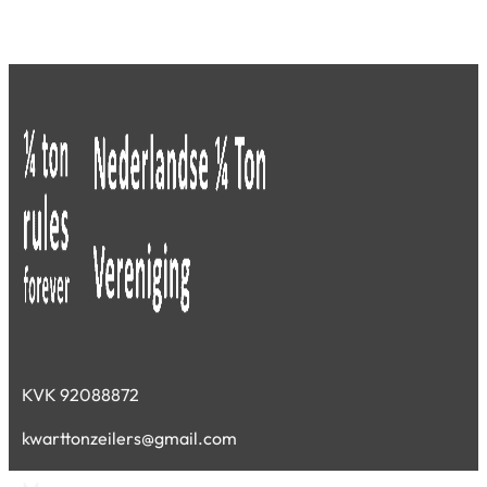
KVK 92088872
kwarttonzeilers@gmail.com