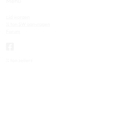
Menu
Lid worden
¼ ton SW aanvragen
Forum
¼ ton zeilers